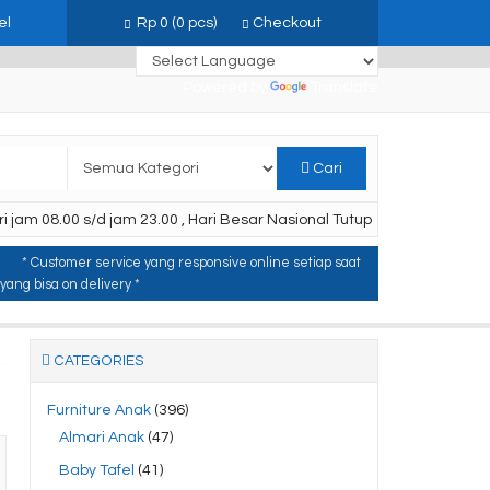
el
Rp 0
(
0
pcs)
Checkout
Powered by
Translate
Cari
i jam 08.00 s/d jam 23.00 , Hari Besar Nasional Tutup
* Customer service yang responsive online setiap saat
ang bisa on delivery *
CATEGORIES
Furniture Anak
(396)
Almari Anak
(47)
Baby Tafel
(41)