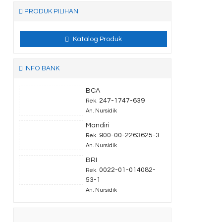
PRODUK PILIHAN
Katalog Produk
INFO BANK
BCA
247-1747-639
Rek.
An. Nursidik
Mandiri
900-00-2263625-3
Rek.
An. Nursidik
BRI
0022-01-014082-
Rek.
53-1
An. Nursidik