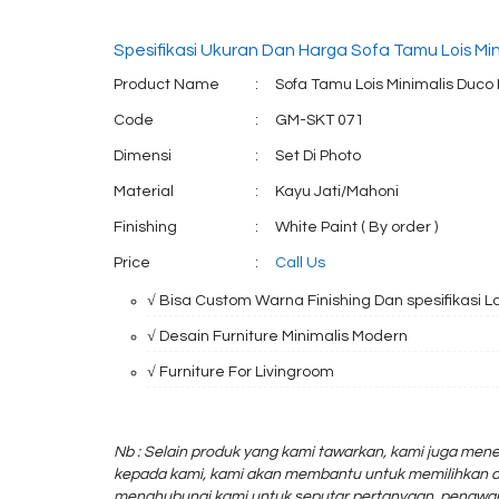
Spesifikasi Ukuran Dan Harga Sofa Tamu Lois Min
Product Name
:
Sofa Tamu Lois Minimalis Duco 
Code
:
GM-SKT 071
Dimensi
:
Set Di Photo
Material
:
Kayu Jati/Mahoni
Finishing
:
White Paint ( By order )
Price
:
Call Us
√ Bisa Custom Warna Finishing Dan spesifikasi L
√ Desain Furniture Minimalis Modern
√ Furniture For Livingroom
Nb : Selain produk yang kami tawarkan, kami juga mene
kepada kami, kami akan membantu untuk memilihkan d
menghubungi kami untuk seputar pertanyaan, penawar