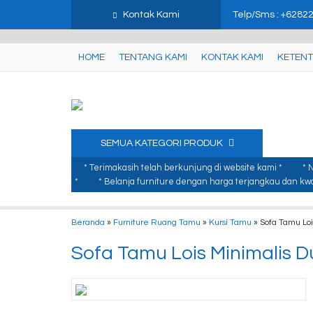
google-site-verification: google3480674d8879b749.html
gtag('set', {
Kontak Kami
Telp/Sms : +6282
HOME
TENTANG KAMI
KONTAK KAMI
KETENT
SEMUA KATEGORI PRODUK
* Terimakasih telah berkunjung di website kami *
* 
*
* Belanja furniture dengan harga terjangkau dan kwal
Beranda
»
Furniture Ruang Tamu
»
Kursi Tamu
»
Sofa Tamu Loi
Sofa Tamu Lois Minimalis D