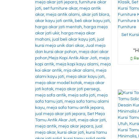
Set Kurs
*H
Re