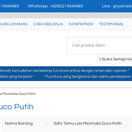
'user_id': 'USER_ID'}); //
page contents
214644963
WhatsApp : +6282214644963
Line : griyameb
UAN LAYANAN
CARA BELANJA
KONFIRMASI
TESTIMONIAL
Buka Setiap Har
Nikmati kemudahan berbelanja furniture online dengan aman dan nyaman *
itas yang terjamin *
* Furniture yang bergaransi dan sistim pembayaran y
s Minimalis Duco Putih
uco Putih
Nama Barang
:
Sofa Tamu Lois Minimalis Duco Putih