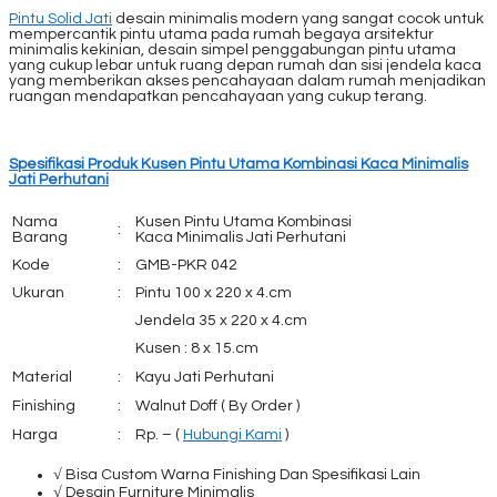
Pintu Solid Jati
desain minimalis modern yang sangat cocok untuk
mempercantik pintu utama pada rumah begaya arsitektur
minimalis kekinian, desain simpel penggabungan pintu utama
yang cukup lebar untuk ruang depan rumah dan sisi jendela kaca
yang memberikan akses pencahayaan dalam rumah menjadikan
ruangan mendapatkan pencahayaan yang cukup terang.
Spesifikasi Produk Kusen Pintu Utama Kombinasi Kaca Minimalis
Jati Perhutani
Nama
Kusen Pintu Utama Kombinasi
:
Barang
Kaca Minimalis Jati Perhutani
Kode
:
GMB-PKR 042
Ukuran
:
Pintu 100 x 220 x 4.cm
Jendela 35 x 220 x 4.cm
Kusen : 8 x 15.cm
Material
:
Kayu Jati Perhutani
Finishing
:
Walnut Doff ( By Order )
Harga
:
Rp. – (
Hubungi Kami
)
√ Bisa Custom Warna Finishing Dan Spesifikasi Lain
√ Desain Furniture Minimalis