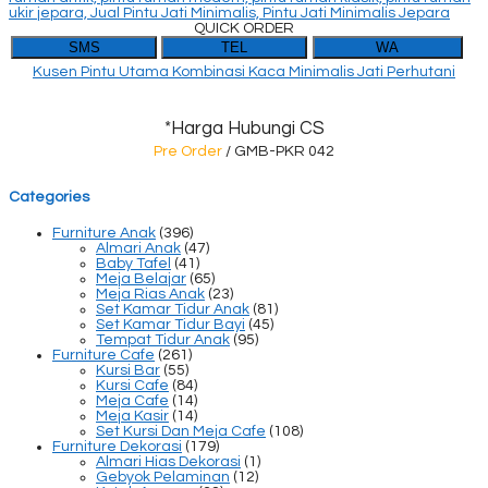
QUICK ORDER
SMS
TEL
WA
Kusen Pintu Utama Kombinasi Kaca Minimalis Jati Perhutani
*Harga Hubungi CS
Pre Order
/ GMB-PKR 042
Categories
Furniture Anak
(396)
Almari Anak
(47)
Baby Tafel
(41)
Meja Belajar
(65)
Meja Rias Anak
(23)
Set Kamar Tidur Anak
(81)
Set Kamar Tidur Bayi
(45)
Tempat Tidur Anak
(95)
Furniture Cafe
(261)
Kursi Bar
(55)
Kursi Cafe
(84)
Meja Cafe
(14)
Meja Kasir
(14)
Set Kursi Dan Meja Cafe
(108)
Furniture Dekorasi
(179)
Almari Hias Dekorasi
(1)
Gebyok Pelaminan
(12)