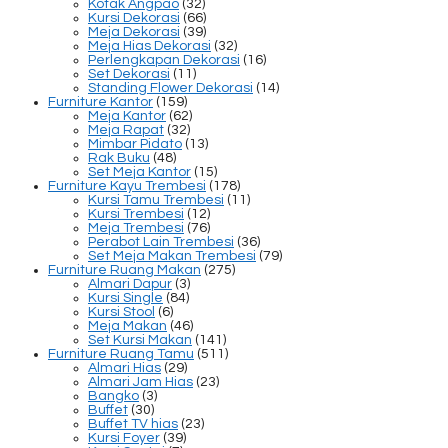
Kotak Angpao
(32)
Kursi Dekorasi
(66)
Meja Dekorasi
(39)
Meja Hias Dekorasi
(32)
Perlengkapan Dekorasi
(16)
Set Dekorasi
(11)
Standing Flower Dekorasi
(14)
Furniture Kantor
(159)
Meja Kantor
(62)
Meja Rapat
(32)
Mimbar Pidato
(13)
Rak Buku
(48)
Set Meja Kantor
(15)
Furniture Kayu Trembesi
(178)
Kursi Tamu Trembesi
(11)
Kursi Trembesi
(12)
Meja Trembesi
(76)
Perabot Lain Trembesi
(36)
Set Meja Makan Trembesi
(79)
Furniture Ruang Makan
(275)
Almari Dapur
(3)
Kursi Single
(84)
Kursi Stool
(6)
Meja Makan
(46)
Set Kursi Makan
(141)
Furniture Ruang Tamu
(511)
Almari Hias
(29)
Almari Jam Hias
(23)
Bangko
(3)
Buffet
(30)
Buffet TV hias
(23)
Kursi Foyer
(39)