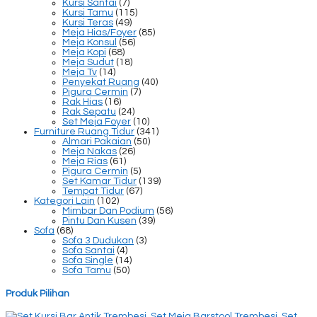
Kursi Santai
(7)
Kursi Tamu
(115)
Kursi Teras
(49)
Meja Hias/Foyer
(85)
Meja Konsul
(56)
Meja Kopi
(68)
Meja Sudut
(18)
Meja Tv
(14)
Penyekat Ruang
(40)
Pigura Cermin
(7)
Rak Hias
(16)
Rak Sepatu
(24)
Set Meja Foyer
(10)
Furniture Ruang Tidur
(341)
Almari Pakaian
(50)
Meja Nakas
(26)
Meja Rias
(61)
Pigura Cermin
(5)
Set Kamar Tidur
(139)
Tempat Tidur
(67)
Kategori Lain
(102)
Mimbar Dan Podium
(56)
Pintu Dan Kusen
(39)
Sofa
(68)
Sofa 3 Dudukan
(3)
Sofa Santai
(4)
Sofa Single
(14)
Sofa Tamu
(50)
Produk Pilihan