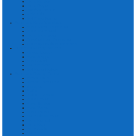
Meja Kantor
Meja Rapat
Mimbar Pidato
Rak Buku
Set Meja Kantor
Furniture Kayu Trembesi
Kursi Tamu Trembesi
Kursi Trembesi
Meja Trembesi
Perabot Lain Trembesi
Set Meja Makan Trembesi
Furniture Ruang Makan
Almari Dapur
Kursi Single
Kursi Stool
Meja Makan
Set Kursi Makan
Furniture Ruang Tamu
Almari Hias
Almari Jam Hias
Bangko
Buffet
Buffet TV hias
Kursi Foyer
Kursi Santai
Kursi Tamu
Kursi Teras
Meja Hias/Foyer
Meja Konsul
Meja Kopi
Meja Sudut
Meja Tv