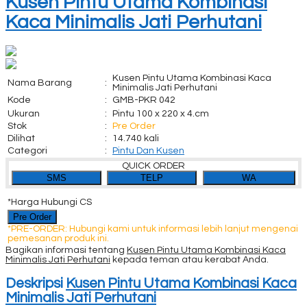
Kusen Pintu Utama Kombinasi
Kaca Minimalis Jati Perhutani
Kusen Pintu Utama Kombinasi Kaca
Nama Barang
:
Minimalis Jati Perhutani
Kode
:
GMB-PKR 042
Ukuran
:
Pintu 100 x 220 x 4.cm
Stok
:
Pre Order
Dilihat
:
14.740 kali
Categori
:
Pintu Dan Kusen
QUICK ORDER
SMS
TELP
WA
*Harga Hubungi CS
Pre Order
*PRE-ORDER: Hubungi kami untuk informasi lebih lanjut mengenai
pemesanan produk ini.
Bagikan informasi tentang
Kusen Pintu Utama Kombinasi Kaca
Minimalis Jati Perhutani
kepada teman atau kerabat Anda.
Deskripsi
Kusen Pintu Utama Kombinasi Kaca
Minimalis Jati Perhutani