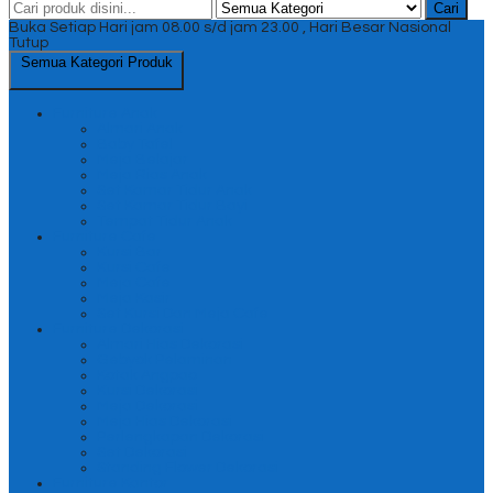
Cari
Buka Setiap Hari jam 08.00 s/d jam 23.00 , Hari Besar Nasional
Tutup
Semua Kategori Produk
Furniture Anak
Almari Anak
Baby Tafel
Meja Belajar
Meja Rias Anak
Set Kamar Tidur Anak
Set Kamar Tidur Bayi
Tempat Tidur Anak
Furniture Cafe
Kursi Bar
Kursi Cafe
Meja Cafe
Meja Kasir
Set Kursi Dan Meja Cafe
Furniture Dekorasi
Almari Hias Dekorasi
Gebyok Pelaminan
Kotak Angpao
Kursi Dekorasi
Meja Dekorasi
Meja Hias Dekorasi
Perlengkapan Dekorasi
Set Dekorasi
Standing Flower Dekorasi
Furniture Kantor