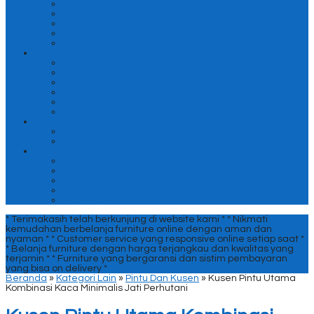
Penyekat Ruang
Pigura Cermin
Rak Hias
Rak Sepatu
Set Meja Foyer
Furniture Ruang Tidur
Almari Pakaian
Meja Nakas
Meja Rias
Pigura Cermin
Set Kamar Tidur
Tempat Tidur
Kategori Lain
Mimbar Dan Podium
Pintu Dan Kusen
Sofa
Sofa 2 Dudukan
Sofa 3 Dudukan
Sofa Santai
Sofa Single
Sofa Tamu
* Terimakasih telah berkunjung di website kami *
* Nikmati
kemudahan berbelanja furniture online dengan aman dan
nyaman *
* Customer service yang responsive online setiap saat *
* Belanja furniture dengan harga terjangkau dan kwalitas yang
terjamin *
* Furniture yang bergaransi dan sistim pembayaran
yang bisa on delivery *
Beranda
»
Kategori Lain
»
Pintu Dan Kusen
»
Kusen Pintu Utama
Kombinasi Kaca Minimalis Jati Perhutani