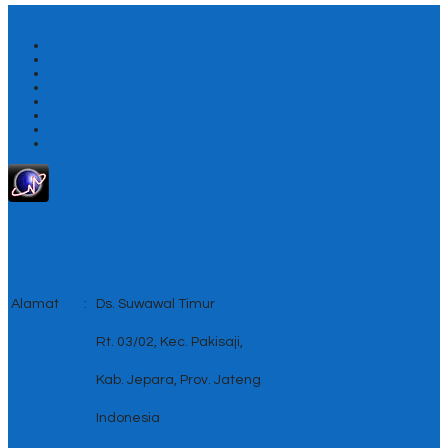
Perusahaan
Home
Tentang Kami
Kontak Kami
Ketentuan layanan
Cara Belanja
Konfirmasi
Katalog
Testimonial
Subscribe in a reader
Online Marketing
Alamat
:
Ds. Suwawal Timur
Rt. 03/02, Kec. Pakisaji,
Kab. Jepara, Prov. Jateng
Indonesia