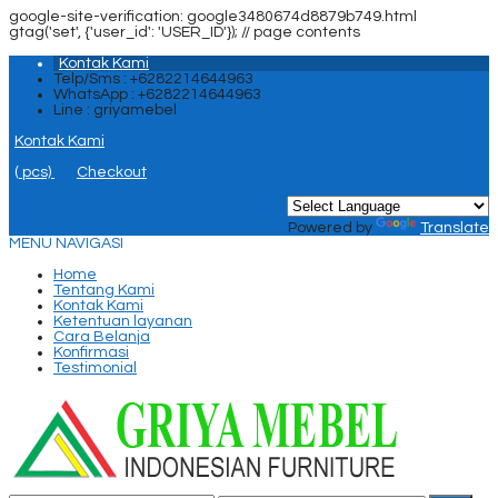
google-site-verification: google3480674d8879b749.html
gtag('set', {'user_id': 'USER_ID'}); //
page contents
Kontak Kami
Telp/Sms : +6282214644963
WhatsApp : +6282214644963
Line : griyamebel
Kontak Kami
(
pcs)
Checkout
Powered by
Translate
MENU NAVIGASI
Home
Tentang Kami
Kontak Kami
Ketentuan layanan
Cara Belanja
Konfirmasi
Testimonial