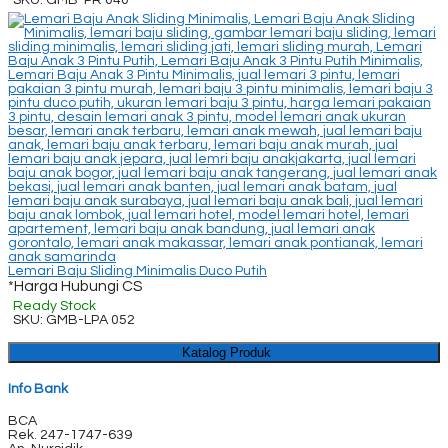
SKU: GMB-PR 040
Lemari Baju Sliding Minimalis Duco Putih
*Harga Hubungi CS
Ready Stock
SKU: GMB-LPA 052
Katalog Produk
Info Bank
BCA
Rek.
247-1747-639