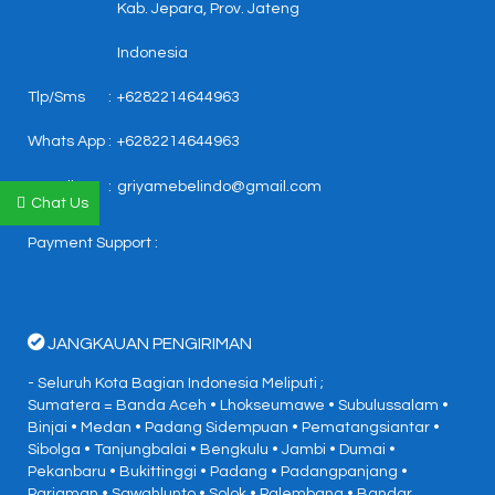
Kab. Jepara, Prov. Jateng
Indonesia
Tlp/Sms
:
+6282214644963
Whats App
:
+6282214644963
E-mail
:
griyamebelindo@gmail.com
Chat Us
Payment Support :
JANGKAUAN PENGIRIMAN
- Seluruh Kota Bagian Indonesia Meliputi ;
Sumatera = Banda Aceh • Lhokseumawe • Subulussalam •
Binjai • Medan • Padang Sidempuan • Pematangsiantar •
Sibolga • Tanjungbalai • Bengkulu • Jambi • Dumai •
Pekanbaru • Bukittinggi • Padang • Padangpanjang •
Pariaman • Sawahlunto • Solok • Palembang • Bandar