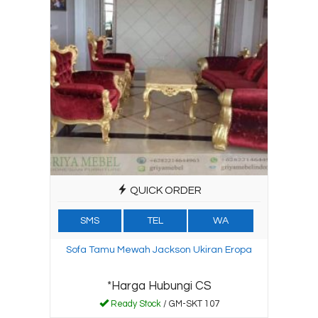
QUICK ORDER
SMS
TEL
WA
Sofa Tamu Mewah Jackson Ukiran Eropa
*Harga Hubungi CS
Ready Stock
/ GM-SKT 107