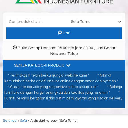
Cari
Buka Setiap Hari jam 08.00 s/d jam 23.00 , Hari Besar
Nasional Tutup
SEMUA KATEGORI PRODUK
* Terimakasih telah berkunjung di website kami *
* Nikmati
kemudahan berbelanja furniture online dengan aman dan nyaman *
* Customer service yang responsive online setiap saat *
* Belanja
furniture dengan harga terjangkau dan kwalitas yang terjamin *
*
Furniture yang bergaransi dan sistim pembayaran yang bisa on delivery
*
Beranda
»
Sofa
»
Arsip dari kategori 'Sofa Tamu'