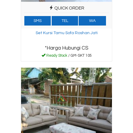
QUICK ORDER
SMS
TEL
WA
Set Kursi Tamu Sofa Roshan Jati
*Harga Hubungi CS
Ready Stock
/ GM-SKT 105