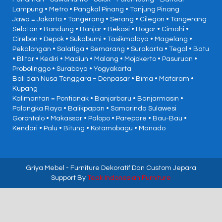
Lampung • Metro • Pangkal Pinang • Tanjung Pinang
Jawa = Jakarta • Tangerang • Serang • Cilegon • Tangerang
Selatan • Bandung • Banjar • Bekasi • Bogor • Cimahi •
Cirebon • Depok • Sukabumi • Tasikmalaya • Magelang •
Pekalongan • Salatiga • Semarang • Surakarta • Tegal • Batu
• Blitar • Kediri • Madiun • Malang • Mojokerto • Pasuruan •
Probolinggo • Surabaya • Yogyakarta
Bali dan Nusa Tenggara = Denpasar • Bima • Mataram •
Kupang
Kalimantan = Pontianak • Banjarbaru • Banjarmasin •
Palangka Raya • Balikpapan • Samarinda Sulawesi
Gorontalo • Makassar • Palopo • Parepare • Bau-Bau •
Kendari • Palu • Bitung • Kotamobagu • Manado
Griya Mebel
- Furniture Dekoratif Dan Custom Jepara
Support By
Teak Indonesian Furniture