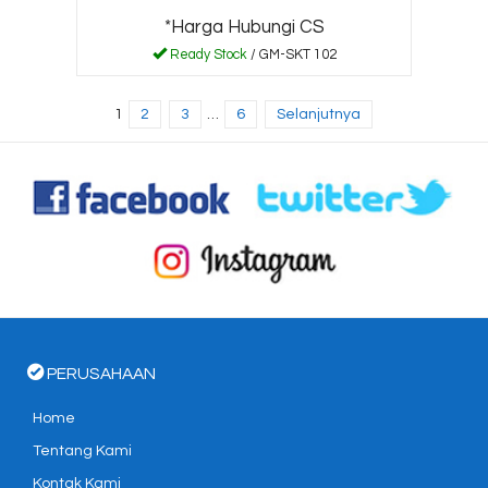
*Harga Hubungi CS
Ready Stock
/ GM-SKT 102
1
2
3
…
6
Selanjutnya
PERUSAHAAN
Home
Tentang Kami
Kontak Kami