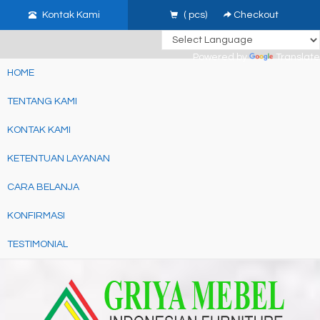
google-site-verification: google3480674d8879b749.html
gtag('set',
Kontak Kami
(
pcs)
Checkout
{'user_id': 'USER_ID'}); //
page contents
Powered by
Translate
HOME
TENTANG KAMI
KONTAK KAMI
KETENTUAN LAYANAN
CARA BELANJA
KONFIRMASI
TESTIMONIAL