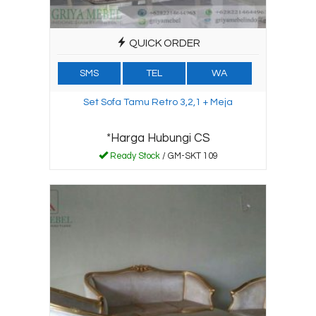
QUICK ORDER
SMS
TEL
WA
Set Sofa Tamu Retro 3,2,1 + Meja
*Harga Hubungi CS
Ready Stock
/ GM-SKT 109