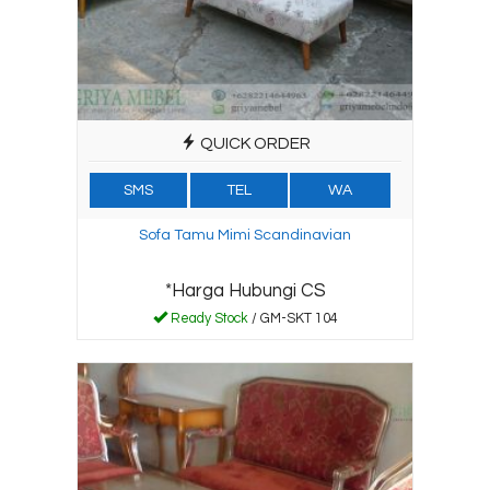
QUICK ORDER
SMS
TEL
WA
Sofa Tamu Mimi Scandinavian
*Harga Hubungi CS
Ready Stock
/ GM-SKT 104