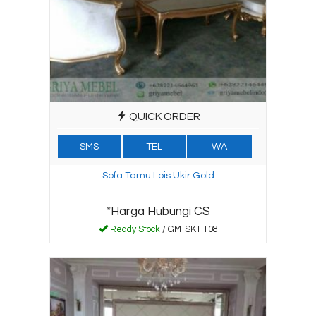
QUICK ORDER
SMS
TEL
WA
Sofa Tamu Lois Ukir Gold
*Harga Hubungi CS
Ready Stock
/ GM-SKT 108