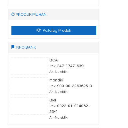
PRODUK PILIHAN
Katalog Produk
INFO BANK
BCA
247-1747-639
Rek.
An. Nursidik
Mandiri
900-00-2263625-3
Rek.
An. Nursidik
BRI
0022-01-014082-
Rek.
53-1
An. Nursidik