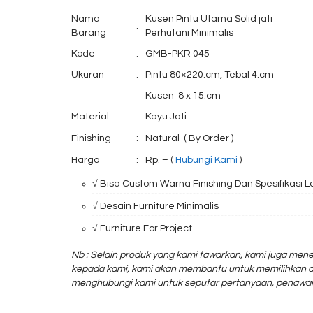
Nama
Kusen Pintu Utama Solid jati
:
Barang
Perhutani Minimalis
Kode
:
GMB-PKR 045
Ukuran
:
Pintu 80×220.cm, Tebal 4.cm
Kusen 8 x 15.cm
Material
:
Kayu Jati
Finishing
:
Natural ( By Order )
Harga
:
Rp. – (
Hubungi Kami
)
√ Bisa Custom Warna Finishing Dan Spesifikasi L
√ Desain Furniture Minimalis
√ Furniture For Project
Nb :
Selain produk yang kami tawarkan, kami juga mene
kepada kami, kami akan membantu untuk memilihkan d
menghubungi kami untuk seputar pertanyaan, penawar