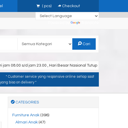
el
(
pcs)
Checkout
Powered by
Translate
Cari
i jam 08.00 s/d jam 23.00 , Hari Besar Nasional Tutup
* Customer service yang responsive online setiap saat
ang bisa on delivery *
CATEGORIES
Furniture Anak
(396)
Almari Anak
(47)