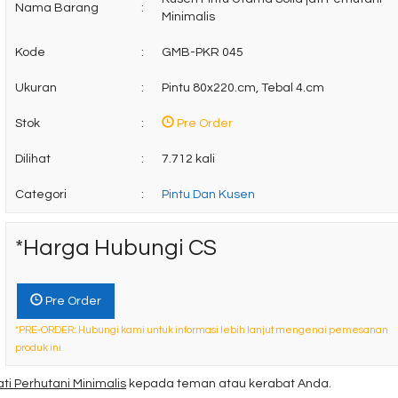
Nama Barang
:
Minimalis
Kode
:
GMB-PKR 045
Ukuran
:
Pintu 80x220.cm, Tebal 4.cm
Stok
:
Pre Order
Dilihat
:
7.712 kali
Categori
:
Pintu Dan Kusen
*Harga Hubungi CS
Pre Order
*PRE-ORDER: Hubungi kami untuk informasi lebih lanjut mengenai pemesanan
produk ini.
ti Perhutani Minimalis
kepada teman atau kerabat Anda.