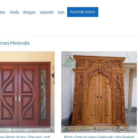
ntu Anda dengan sepenuh hati.
Kontak Kami
tani Minimalis
an Pintu Kupu Tarung Jati
Pintu Dan Kusen Gebyok Ukir Relief