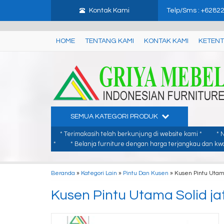
google-site-verification: google3480674d8879b749.html
gtag('set', {
Kontak Kami
Telp/Sms : +6282
HOME
TENTANG KAMI
KONTAK KAMI
KETENT
SEMUA KATEGORI PRODUK
* Terimakasih telah berkunjung di website kami *
* 
*
* Belanja furniture dengan harga terjangkau dan kwal
Beranda
»
Kategori Lain
»
Pintu Dan Kusen
»
Kusen Pintu Utama
Kusen Pintu Utama Solid jat