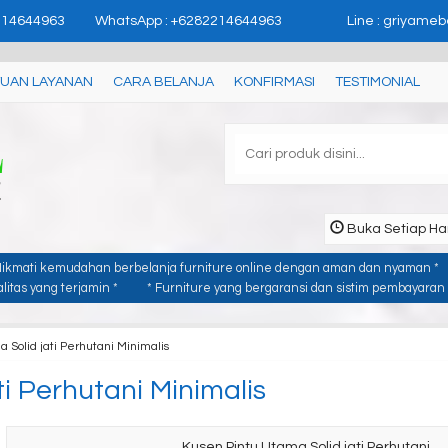
'user_id': 'USER_ID'}); //
page contents
214644963
WhatsApp : +6282214644963
Line : griyameb
UAN LAYANAN
CARA BELANJA
KONFIRMASI
TESTIMONIAL
Buka Setiap Har
Nikmati kemudahan berbelanja furniture online dengan aman dan nyaman *
itas yang terjamin *
* Furniture yang bergaransi dan sistim pembayaran y
 Solid jati Perhutani Minimalis
i Perhutani Minimalis
Kusen Pintu Utama Solid jati Perhutani