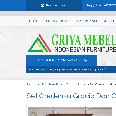
google-site-verification: google3480674d8879b749.html
gtag('set', {
Kontak Kami
Telp/Sms : +6282
HOME
TENTANG KAMI
KONTAK KAMI
KETENT
SEMUA KATEGORI PRODUK
mer service yang responsive online setiap saat *
* Belanja furniture deng
Beranda
»
Furniture Ruang Tamu
»
Buffet
»
Set Credenza Grac
Set Credenza Gracia Dan C