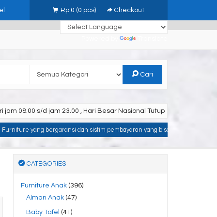
el
Rp 0
(
0
pcs)
Checkout
Powered by
Translate
Cari
i jam 08.00 s/d jam 23.00 , Hari Besar Nasional Tutup
ansi dan sistim pembayaran yang bisa on delivery *
* Terimakasih telah b
CATEGORIES
Furniture Anak
(396)
Almari Anak
(47)
Baby Tafel
(41)