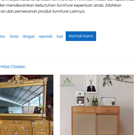
an mendesainkan kebutuhan furniture keperluan anda. Silahkan
an dan pemesanan produk furniture Lainnya.
Set Meja Bar Pavilium
Meja Trembesi
Duco Putih
90x200.cm Kaki
*Harga Hubungi CS
Minimalis
ntu Anda dengan sepenuh hati.
Kontak Kami
*Harga Hubungi
Ready Stock
SKU: GM-SMB 004
Ready Stock
SKU: GMB-MTK 028
Hias Classic