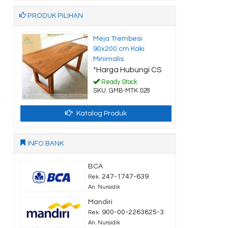
PRODUK PILIHAN
Podium Bank
Indonesia Ukir
Minimalis Jati
 CS
*Harga Hubungi CS
Ready Stock
SKU: GMB-MDP 009
Katalog Produk
INFO BANK
BCA
247-1747-639
Rek.
An. Nursidik
Mandiri
900-00-2263625-3
Rek.
An. Nursidik