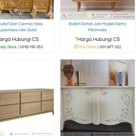
Bufet Dan Cermin Hias
Bufet Rotan Jati Model Retro
usantara Ukir Gold
Minimalis
arga Hubungi CS
*Harga Hubungi CS
ady Stock
/ GMB-MR 050
Pre Order
/ GM-BFT 022