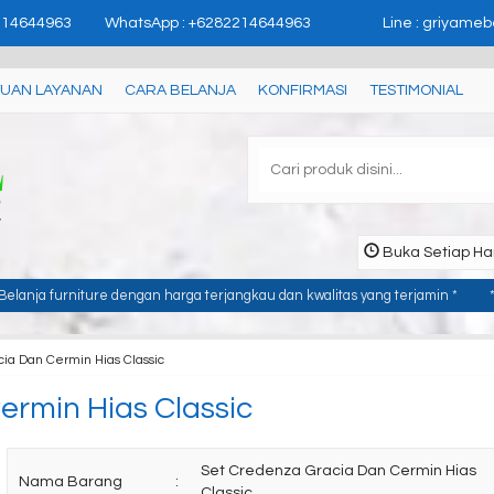
'user_id': 'USER_ID'}); //
page contents
214644963
WhatsApp : +6282214644963
Line : griyameb
UAN LAYANAN
CARA BELANJA
KONFIRMASI
TESTIMONIAL
Buka Setiap Har
an harga terjangkau dan kwalitas yang terjamin *
* Furniture yang bergar
ia Dan Cermin Hias Classic
ermin Hias Classic
Set Credenza Gracia Dan Cermin Hias
Nama Barang
:
Classic