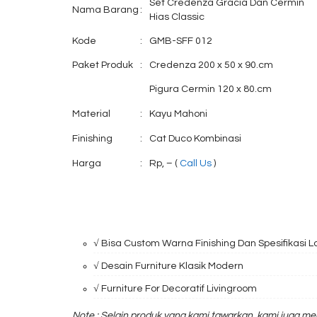
Set Credenza Gracia Dan Cermin
Nama Barang
:
Hias Classic
Kode
:
GMB-SFF 012
Paket Produk
:
Credenza 200 x 50 x 90.cm
Pigura Cermin 120 x 80.cm
Material
:
Kayu Mahoni
Finishing
:
Cat Duco Kombinasi
Harga
:
Rp, – (
Call Us
)
√ Bisa Custom Warna Finishing Dan Spesifikasi L
√ Desain Furniture Klasik Modern
√ Furniture For Decoratif Livingroom
Note : Selain produk yang kami tawarkan, kami juga me