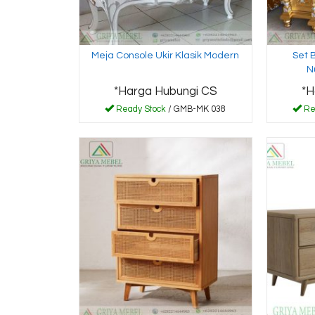
Meja Console Ukir Klasik Modern
Set 
N
*Harga Hubungi CS
*H
Ready Stock
/ GMB-MK 038
Re