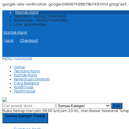
google-site-verification: google3480674d8879b749.html
gtag('set', 
Kontak Kami
Telp/Sms : +6282214644963
WhatsApp : +6282214644963
Line : griyamebel
Kontak Kami
(
pcs)
Checkout
MENU NAVIGASI
Home
Tentang Kami
Kontak Kami
Ketentuan layanan
Cara Belanja
Konfirmasi
Testimonial
Cari
Buka Setiap Hari jam 08.00 s/d jam 23.00 , Hari Besar Nasional Tutu
Semua Kategori Produk