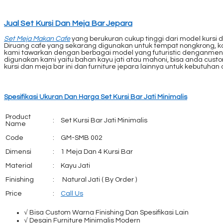
Jual Set Kursi Dan Meja Bar Jepara
Set Meja Makan Cafe
yang berukuran cukup tinggi dari model kursi
Diruang cafe yang sekarang digunakan untuk tempat nongkrong, ka
kami tawarkan dengan berbagai model yang futuristic denganmengg
digunakan kami yaitu bahan kayu jati atau mahoni, bisa anda cu
kursi dan meja bar ini dan furniture jepara lainnya untuk kebutuhan
Spesifikasi Ukuran Dan Harga Set Kursi Bar Jati Minimalis
Product
:
Set Kursi Bar Jati Minimalis
Name
Code
:
GM-SMB 002
Dimensi
:
1 Meja Dan 4 Kursi Bar
Material
:
Kayu Jati
Finishing
:
Natural Jati ( By Order )
Price
:
Call Us
√ Bisa Custom Warna Finishing Dan Spesifikasi Lain
√ Desain Furniture Minimalis Modern