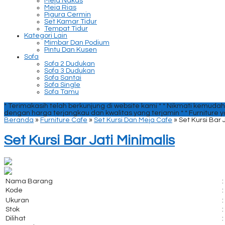
Meja Nakas
Meja Rias
Pigura Cermin
Set Kamar Tidur
Tempat Tidur
Kategori Lain
Mimbar Dan Podium
Pintu Dan Kusen
Sofa
Sofa 2 Dudukan
Sofa 3 Dudukan
Sofa Santai
Sofa Single
Sofa Tamu
* Terimakasih telah berkunjung di website kami *
* Nikmati kemudah
dengan harga terjangkau dan kwalitas yang terjamin *
* Furniture 
Beranda
»
Furniture Cafe
»
Set Kursi Dan Meja Cafe
»
Set Kursi Bar 
Set Kursi Bar Jati Minimalis
Nama Barang
:
Kode
:
Ukuran
:
Stok
:
Dilihat
: