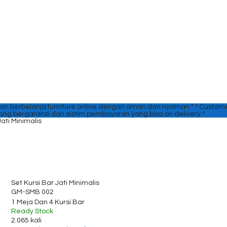
an berbelanja furniture online dengan aman dan nyaman *
* Custome
yang bergaransi dan sistim pembayaran yang bisa on delivery *
Jati Minimalis
Set Kursi Bar Jati Minimalis
GM-SMB 002
1 Meja Dan 4 Kursi Bar
Ready Stock
2.065 kali