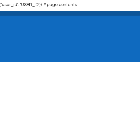
{'user_id': 'USER_ID'}); //
page contents
p