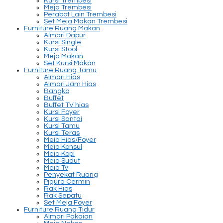
Kursi Trembesi
Meja Trembesi
Perabot Lain Trembesi
Set Meja Makan Trembesi
Furniture Ruang Makan
Almari Dapur
Kursi Single
Kursi Stool
Meja Makan
Set Kursi Makan
Furniture Ruang Tamu
Almari Hias
Almari Jam Hias
Bangko
Buffet
Buffet TV hias
Kursi Foyer
Kursi Santai
Kursi Tamu
Kursi Teras
Meja Hias/Foyer
Meja Konsul
Meja Kopi
Meja Sudut
Meja Tv
Penyekat Ruang
Pigura Cermin
Rak Hias
Rak Sepatu
Set Meja Foyer
Furniture Ruang Tidur
Almari Pakaian