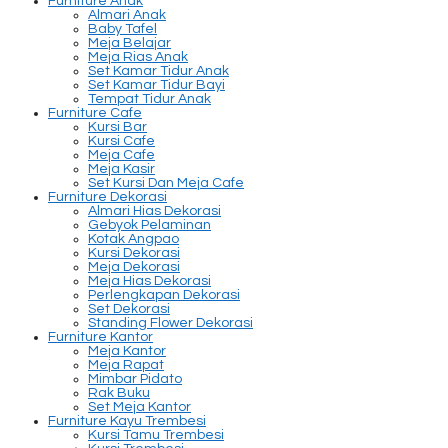
Furniture Anak
Almari Anak
Baby Tafel
Meja Belajar
Meja Rias Anak
Set Kamar Tidur Anak
Set Kamar Tidur Bayi
Tempat Tidur Anak
Furniture Cafe
Kursi Bar
Kursi Cafe
Meja Cafe
Meja Kasir
Set Kursi Dan Meja Cafe
Furniture Dekorasi
Almari Hias Dekorasi
Gebyok Pelaminan
Kotak Angpao
Kursi Dekorasi
Meja Dekorasi
Meja Hias Dekorasi
Perlengkapan Dekorasi
Set Dekorasi
Standing Flower Dekorasi
Furniture Kantor
Meja Kantor
Meja Rapat
Mimbar Pidato
Rak Buku
Set Meja Kantor
Furniture Kayu Trembesi
Kursi Tamu Trembesi