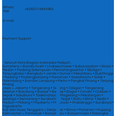
Whats
:
+6282214644963
App
E-mail
:
griyamebelindo@gmail.com
Payment Support :
Jangkauan Pengiriman
- Seluruh Kota Bagian Indonesia Meliputi ;
Sumatera = Banda Aceh • Lhokseumawe • Subulussalam • Binjai •
Medan • Padang Sidempuan • Pematangsiantar • Sibolga •
Tanjungbalai • Bengkulu • Jambi • Dumai • Pekanbaru • Bukittinggi
• Padang • Padangpanjang • Pariaman • Sawahlunto • Solok •
Palembang • Bandar Lampung • Metro • Pangkal Pinang • Tanjung
Pinang
SIDEBAR
Jawa = Jakarta • Tangerang • Serang • Cilegon • Tangerang
Selatan • Bandung • Banjar • Bekasi • Bogor • Cimahi • Cirebon •
Depok • Sukabumi • Tasikmalaya • Magelang • Pekalongan •
Salatiga • Semarang • Surakarta • Tegal • Batu • Blitar • Kediri •
Madiun • Malang • Mojokerto • Pasuruan • Probolinggo • Surabaya •
Yogyakarta
Bali dan Nusa Tenggara = Denpasar • Bima • Mataram • Kupang
Kalimantan = Pontianak • Banjarbaru • Banjarmasin • Palangka