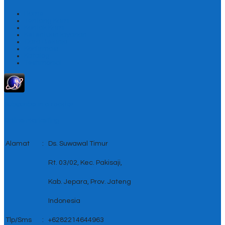
Home
Tentang Kami
Kontak Kami
Ketentuan layanan
Cara Belanja
Konfirmasi
Katalog
Testimonial
Subscribe in a reader
Online Marketing
Alamat
:
Ds. Suwawal Timur
Rt. 03/02, Kec. Pakisaji,
Kab. Jepara, Prov. Jateng
Indonesia
Tlp/Sms
:
+6282214644963