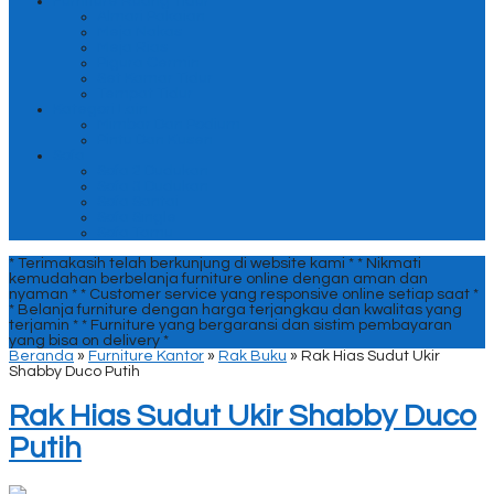
Furniture Ruang Tidur
Almari Pakaian
Meja Nakas
Meja Rias
Pigura Cermin
Set Kamar Tidur
Tempat Tidur
Kategori Lain
Mimbar Dan Podium
Pintu Dan Kusen
Sofa
Sofa 2 Dudukan
Sofa 3 Dudukan
Sofa Santai
Sofa Single
Sofa Tamu
* Terimakasih telah berkunjung di website kami *
* Nikmati
kemudahan berbelanja furniture online dengan aman dan
nyaman *
* Customer service yang responsive online setiap saat *
* Belanja furniture dengan harga terjangkau dan kwalitas yang
terjamin *
* Furniture yang bergaransi dan sistim pembayaran
yang bisa on delivery *
Beranda
»
Furniture Kantor
»
Rak Buku
»
Rak Hias Sudut Ukir
Shabby Duco Putih
Rak Hias Sudut Ukir Shabby Duco
Putih