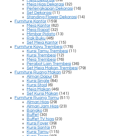
Meja Hias Dekorasi
(32)
Perlengkapan Dekorasi
(16)
Set Dekorasi
(11)
Standing Flower Dekorasi
(14)
Furniture Kantor
(159)
Meja Kantor
(62)
Meja Rapat
(32)
Mimbar Pidato
(13)
Rak Buku
(48)
Set Meja Kantor
(15)
Furniture Kayu Trembesi
(178)
Kursi Tamu Trembesi
(11)
Kursi Trembesi
(12)
Meja Trembesi
(76)
Perabot Lain Trembesi
(36)
Set Meja Makan Trembesi
(79)
Furniture Ruang Makan
(275)
Almari Dapur
(3)
Kursi Single
(84)
Kursi Stool
(6)
Meja Makan
(46)
Set Kursi Makan
(141)
Furniture Ruang Tamu
(511)
Almari Hias
(29)
Almari Jam Hias
(23)
Bangko
(3)
Buffet
(30)
Buffet TV hias
(23)
Kursi Foyer
(39)
Kursi Santai
(7)
Kursi Tamu
(115)
Kursi Teras
(49)