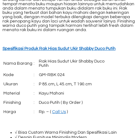
tempat menata buku maupun hiasan lainnya untuk memudahkan
anda dalam menata tumpukan buku didalam rak buku ini. Rak
buku yang terbuat dari bahan kayu mahoni dengan kekeringan
yang baik, dengan model terbuka dilengkapi dengan beberapa
rak penopang kayu dan laci untuk wadah souvenir lainya. Finishing
warna duco putih yang tampak harmoni terlihat lebih fresh dalam
menata rak buku ini dalam ruangan anda.
Spesifikasi Produk Rak Hias Sudut Ukir Shabby Duco Putih
Rak Hias Sudut Ukir Shabby Duco
Nama Barang
:
Putih
Kode
:
GM-RBK 024
Ukuran
:
P 85.cm, L 45.cm, T 190.cm
Material
:
Kayu Mahoni
Finishing
:
Duco Putih ( By Order )
Harga
:
Rp. – (
Call Us
)
√ Bisa Custom Warna Finishing Dan Spesifikasi Lain
√ Desain Furniture Minimalis Modern