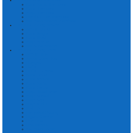
Furniture Kayu Trembesi
Kursi Tamu Trembesi
Kursi Trembesi
Meja Trembesi
Perabot Lain Trembesi
Set Meja Makan Trembesi
Furniture Ruang Makan
Almari Dapur
Kursi Single
Kursi Stool
Meja Makan
Set Kursi Makan
Furniture Ruang Tamu
Almari Hias
Almari Jam Hias
Bangko
Buffet
Buffet TV hias
Kursi Foyer
Kursi Santai
Kursi Tamu
Kursi Teras
Meja Hias/Foyer
Meja Konsul
Meja Kopi
Meja Sudut
Meja Tv
Penyekat Ruang
Pigura Cermin
Rak Hias
Rak Sepatu
Set Meja Foyer