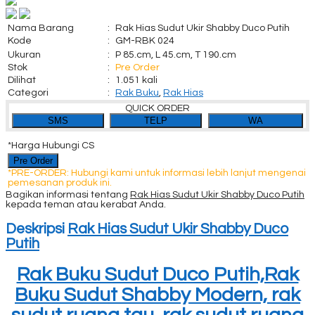
Nama Barang
:
Rak Hias Sudut Ukir Shabby Duco Putih
Kode
:
GM-RBK 024
Ukuran
:
P 85.cm, L 45.cm, T 190.cm
Stok
:
Pre Order
Dilihat
:
1.051 kali
Categori
:
Rak Buku
,
Rak Hias
QUICK ORDER
SMS
TELP
WA
*Harga Hubungi CS
Pre Order
*PRE-ORDER: Hubungi kami untuk informasi lebih lanjut mengenai
pemesanan produk ini.
Bagikan informasi tentang
Rak Hias Sudut Ukir Shabby Duco Putih
kepada teman atau kerabat Anda.
Deskripsi
Rak Hias Sudut Ukir Shabby Duco
Putih
Rak Buku Sudut Duco Putih,Rak
Buku Sudut Shabby Modern, rak