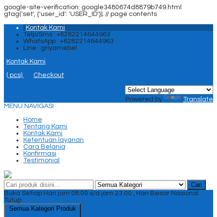
google-site-verification: google3480674d8879b749.html
gtag('set', {'user_id': 'USER_ID'}); //
page contents
Kontak Kami
Telp/Sms : +6282214644963
WhatsApp : +6282214644963
Line : griyamebel
Kontak Kami
(
pcs)
Checkout
Powered by
Translate
MENU NAVIGASI
Home
Tentang Kami
Kontak Kami
Ketentuan layanan
Cara Belanja
Konfirmasi
Testimonial
Cari
Buka Setiap Hari jam 08.00 s/d jam 23.00 , Hari Besar Nasional
Tutup
Semua Kategori Produk