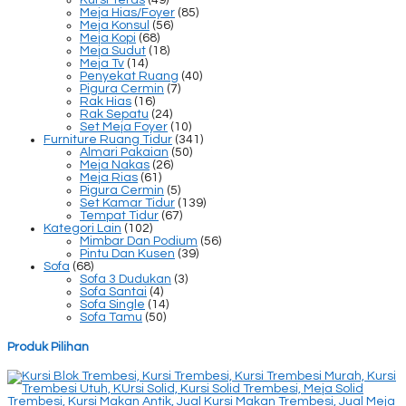
Meja Hias/Foyer
(85)
Meja Konsul
(56)
Meja Kopi
(68)
Meja Sudut
(18)
Meja Tv
(14)
Penyekat Ruang
(40)
Pigura Cermin
(7)
Rak Hias
(16)
Rak Sepatu
(24)
Set Meja Foyer
(10)
Furniture Ruang Tidur
(341)
Almari Pakaian
(50)
Meja Nakas
(26)
Meja Rias
(61)
Pigura Cermin
(5)
Set Kamar Tidur
(139)
Tempat Tidur
(67)
Kategori Lain
(102)
Mimbar Dan Podium
(56)
Pintu Dan Kusen
(39)
Sofa
(68)
Sofa 3 Dudukan
(3)
Sofa Santai
(4)
Sofa Single
(14)
Sofa Tamu
(50)
Produk Pilihan