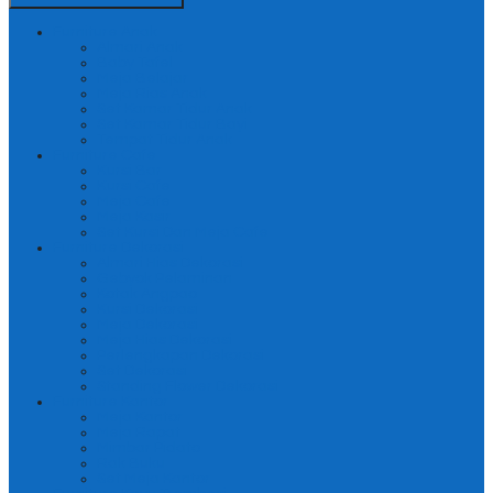
Furniture Anak
Almari Anak
Baby Tafel
Meja Belajar
Meja Rias Anak
Set Kamar Tidur Anak
Set Kamar Tidur Bayi
Tempat Tidur Anak
Furniture Cafe
Kursi Bar
Kursi Cafe
Meja Cafe
Meja Kasir
Set Kursi Dan Meja Cafe
Furniture Dekorasi
Almari Hias Dekorasi
Gebyok Pelaminan
Kotak Angpao
Kursi Dekorasi
Meja Dekorasi
Meja Hias Dekorasi
Perlengkapan Dekorasi
Set Dekorasi
Standing Flower Dekorasi
Furniture Kantor
Meja Kantor
Meja Rapat
Mimbar Pidato
Rak Buku
Set Meja Kantor