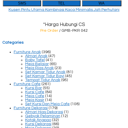
SMS
TEL
WA
Kusen Pintu Utama Kombinasi Kaca Minimalis Jati Perhutani
*Harga Hubungi CS
Pre Order
/ GMB-PKR 042
Categories
Furniture Anak
(396)
Almari Anak
(47)
Baby Tafel
(41)
Meja Belajar
(65)
Meja Rias Anak
(23)
Set Kamar Tidur Anak
(81)
Set Kamar Tidur Bayi
(45)
Tempat Tidur Anak
(95)
Furniture Cafe
(261)
Kursi Bar
(55)
Kursi Cafe
(84)
Meja Cafe
(14)
Meja Kasir
(14)
Set Kursi Dan Meja Cafe
(108)
Furniture Dekorasi
(179)
Almari Hias Dekorasi
(1)
Gebyok Pelaminan
(12)
Kotak Angpao
(32)
Kursi Dekorasi
(66)
Meja Dekorasi
(39)