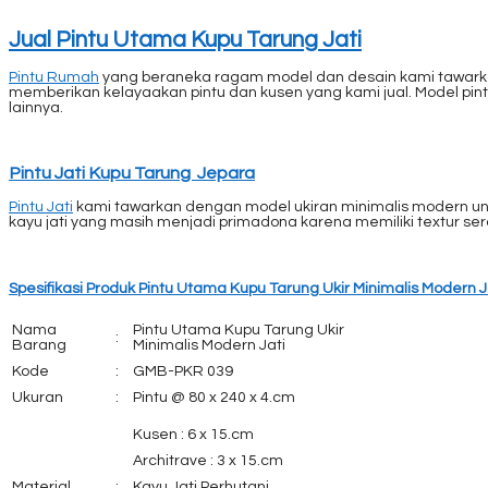
Jual Pintu Utama Kupu Tarung Jati
Pintu Rumah
yang beraneka ragam model dan desain kami tawarkan 
memberikan kelayaakan pintu dan kusen yang kami jual. Model pintu
lainnya.
Pintu Jati Kupu Tarung Jepara
Pintu Jati
kami tawarkan dengan model ukiran minimalis modern unt
kayu jati yang masih menjadi primadona karena memiliki textur s
Spesifikasi Produk Pintu Utama Kupu Tarung Ukir Minimalis Modern J
Nama
Pintu Utama Kupu Tarung Ukir
:
Barang
Minimalis Modern Jati
Kode
:
GMB-PKR 039
Ukuran
:
Pintu @ 80 x 240 x 4.cm
Kusen : 6 x 15.cm
Architrave : 3 x 15.cm
Material
:
Kayu Jati Perhutani