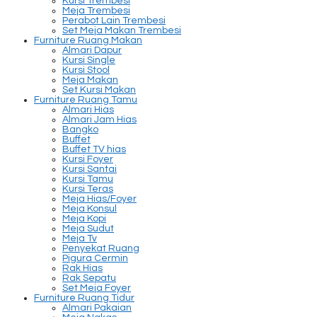
Kursi Trembesi
Meja Trembesi
Perabot Lain Trembesi
Set Meja Makan Trembesi
Furniture Ruang Makan
Almari Dapur
Kursi Single
Kursi Stool
Meja Makan
Set Kursi Makan
Furniture Ruang Tamu
Almari Hias
Almari Jam Hias
Bangko
Buffet
Buffet TV hias
Kursi Foyer
Kursi Santai
Kursi Tamu
Kursi Teras
Meja Hias/Foyer
Meja Konsul
Meja Kopi
Meja Sudut
Meja Tv
Penyekat Ruang
Pigura Cermin
Rak Hias
Rak Sepatu
Set Meja Foyer
Furniture Ruang Tidur
Almari Pakaian