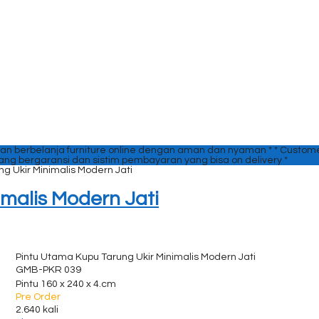
an berbelanja furniture online dengan aman dan nyaman *
* Custome
yang bergaransi dan sistim pembayaran yang bisa on delivery *
g Ukir Minimalis Modern Jati
malis Modern Jati
Pintu Utama Kupu Tarung Ukir Minimalis Modern Jati
GMB-PKR 039
Pintu 160 x 240 x 4.cm
Pre Order
2.640 kali