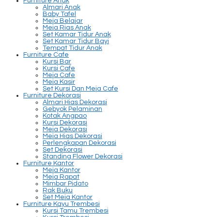
Furniture Anak
Almari Anak
Baby Tafel
Meja Belajar
Meja Rias Anak
Set Kamar Tidur Anak
Set Kamar Tidur Bayi
Tempat Tidur Anak
Furniture Cafe
Kursi Bar
Kursi Cafe
Meja Cafe
Meja Kasir
Set Kursi Dan Meja Cafe
Furniture Dekorasi
Almari Hias Dekorasi
Gebyok Pelaminan
Kotak Angpao
Kursi Dekorasi
Meja Dekorasi
Meja Hias Dekorasi
Perlengkapan Dekorasi
Set Dekorasi
Standing Flower Dekorasi
Furniture Kantor
Meja Kantor
Meja Rapat
Mimbar Pidato
Rak Buku
Set Meja Kantor
Furniture Kayu Trembesi
Kursi Tamu Trembesi