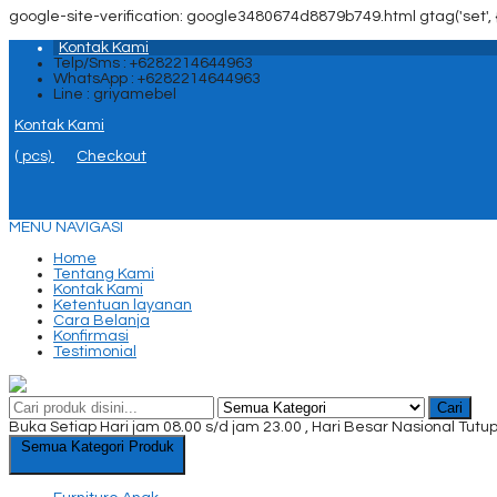
google-site-verification: google3480674d8879b749.html
gtag('set', 
Kontak Kami
Telp/Sms : +6282214644963
WhatsApp : +6282214644963
Line : griyamebel
Kontak Kami
(
pcs)
Checkout
MENU NAVIGASI
Home
Tentang Kami
Kontak Kami
Ketentuan layanan
Cara Belanja
Konfirmasi
Testimonial
Cari
Buka Setiap Hari jam 08.00 s/d jam 23.00 , Hari Besar Nasional Tutu
Semua Kategori Produk