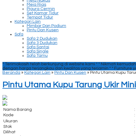
Meja Nakas
Meja Rias
Pigura Cermin
Set Kamar Tidur
Tempat Tidur
Kategori Lain
Mimbar Dan Podium
Pintu Dan Kusen
Sofa
Sofa 2 Dudukan
Sofa 3 Dudukan
Sofa Santai
Sofa Single
Sofa Tamu
* Terimakasih telah berkunjung di website kami *
* Nikmati kemudah
dengan harga terjangkau dan kwalitas yang terjamin *
* Furniture 
Beranda
»
Kategori Lain
»
Pintu Dan Kusen
»
Pintu Utama Kupu Tarun
Pintu Utama Kupu Tarung Ukir Mini
Nama Barang
:
Kode
:
Ukuran
:
Stok
:
Dilihat
: