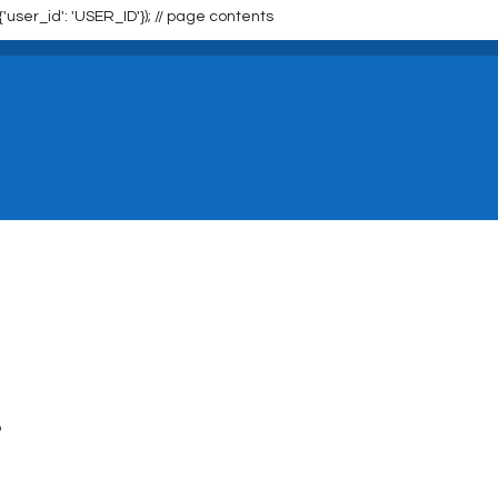
{'user_id': 'USER_ID'}); //
page contents
p