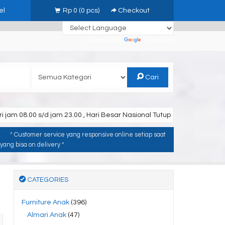
el
Rp 0
(
0
pcs)
Checkout
Powered by
Translate
Cari
i jam 08.00 s/d jam 23.00 , Hari Besar Nasional Tutup
* Customer service yang responsive online setiap saat
ang bisa on delivery *
CATEGORIES
Furniture Anak
(396)
Almari Anak
(47)