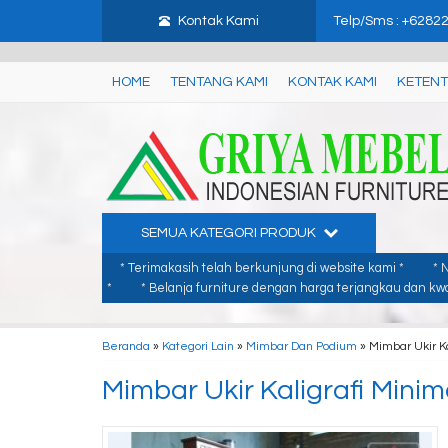
google-site-verification: google3480674d8879b749.html
gtag('set', {
Kontak Kami
Telp/Sms : +6282
HOME
TENTANG KAMI
KONTAK KAMI
KETENT
SEMUA KATEGORI PRODUK
* Terimakasih telah berkunjung di website kami *
* 
*
* Belanja furniture dengan harga terjangkau dan kwal
Beranda
»
Kategori Lain
»
Mimbar Dan Podium
»
Mimbar Ukir Ka
Mimbar Ukir Kaligrafi Minim