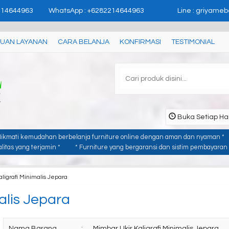
'user_id': 'USER_ID'}); //
page contents
214644963
WhatsApp : +6282214644963
Line : griyameb
UAN LAYANAN
CARA BELANJA
KONFIRMASI
TESTIMONIAL
Buka Setiap Har
Nikmati kemudahan berbelanja furniture online dengan aman dan nyaman *
itas yang terjamin *
* Furniture yang bergaransi dan sistim pembayaran y
ligrafi Minimalis Jepara
alis Jepara
Nama Barang
:
Mimbar Ukir Kaligrafi Minimalis Jepara