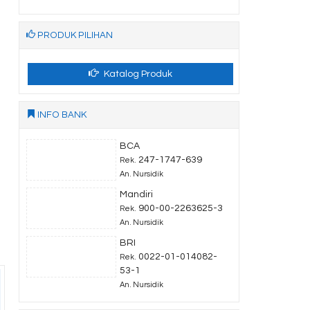
PRODUK PILIHAN
Katalog Produk
INFO BANK
BCA
247-1747-639
Rek.
An. Nursidik
Mandiri
900-00-2263625-3
Rek.
An. Nursidik
BRI
0022-01-014082-
Rek.
53-1
An. Nursidik