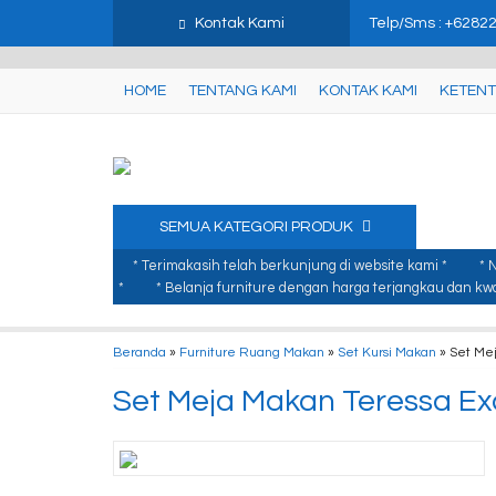
google-site-verification: google3480674d8879b749.html
gtag('set', {
Kontak Kami
Telp/Sms : +6282
HOME
TENTANG KAMI
KONTAK KAMI
KETENT
SEMUA KATEGORI PRODUK
* Terimakasih telah berkunjung di website kami *
* 
*
* Belanja furniture dengan harga terjangkau dan kwal
Beranda
»
Furniture Ruang Makan
»
Set Kursi Makan
»
Set Mej
Set Meja Makan Teressa Exc