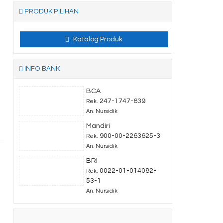
PRODUK PILIHAN
Katalog Produk
INFO BANK
BCA
247-1747-639
Rek.
An. Nursidik
Mandiri
900-00-2263625-3
Rek.
An. Nursidik
BRI
0022-01-014082-
Rek.
53-1
An. Nursidik