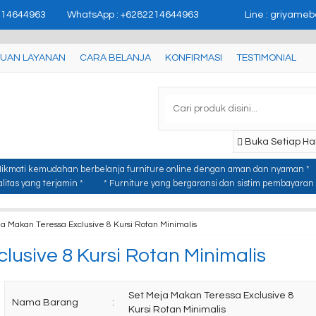
'user_id': 'USER_ID'}); //
page contents
214644963
WhatsApp : +6282214644963
Line : griyameb
UAN LAYANAN
CARA BELANJA
KONFIRMASI
TESTIMONIAL
Buka Setiap Har
Nikmati kemudahan berbelanja furniture online dengan aman dan nyaman *
itas yang terjamin *
* Furniture yang bergaransi dan sistim pembayaran y
a Makan Teressa Exclusive 8 Kursi Rotan Minimalis
lusive 8 Kursi Rotan Minimalis
Set Meja Makan Teressa Exclusive 8
Nama Barang
:
Kursi Rotan Minimalis