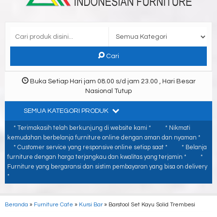
Cari
Buka Setiap Hari jam 08.00 s/d jam 23.00 , Hari Besar
Nasional Tutup
SEMUA KATEGORI PRODUK
* Terimakasih telah berkunjung di website kami *
* Nikmati
kemudahan berbelanja furniture online dengan aman dan nyaman *
* Customer service yang responsive online setiap saat *
* Belanja
furniture dengan harga terjangkau dan kwalitas yang terjamin *
*
Furniture yang bergaransi dan sistim pembayaran yang bisa on delivery
*
Beranda
»
Furniture Cafe
»
Kursi Bar
»
Barstool Set Kayu Solid Trembesi