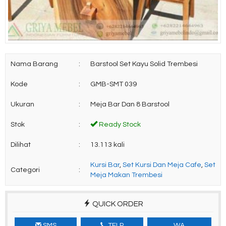
Nama Barang
:
Barstool Set Kayu Solid Trembesi
Kode
:
GMB-SMT 039
Ukuran
:
Meja Bar Dan 8 Barstool
Stok
:
Ready Stock
Dilihat
:
13.113 kali
Kursi Bar
,
Set Kursi Dan Meja Cafe
,
Set
Categori
:
Meja Makan Trembesi
QUICK ORDER
SMS
TELP
WA