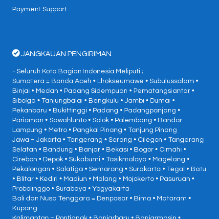
Payment Support :
JANGKAUAN PENGIRIMAN
- Seluruh Kota Bagian Indonesia Meliputi ;
Sumatera = Banda Aceh • Lhokseumawe • Subulussalam •
Binjai • Medan • Padang Sidempuan • Pematangsiantar •
Sibolga • Tanjungbalai • Bengkulu • Jambi • Dumai •
Pekanbaru • Bukittinggi • Padang • Padangpanjang •
Pariaman • Sawahlunto • Solok • Palembang • Bandar
Lampung • Metro • Pangkal Pinang • Tanjung Pinang
Jawa = Jakarta • Tangerang • Serang • Cilegon • Tangerang
Selatan • Bandung • Banjar • Bekasi • Bogor • Cimahi •
Cirebon • Depok • Sukabumi • Tasikmalaya • Magelang •
Pekalongan • Salatiga • Semarang • Surakarta • Tegal • Batu
• Blitar • Kediri • Madiun • Malang • Mojokerto • Pasuruan •
Probolinggo • Surabaya • Yogyakarta
Bali dan Nusa Tenggara = Denpasar • Bima • Mataram •
Kupang
Kalimantan = Pontianak • Banjarbaru • Banjarmasin •