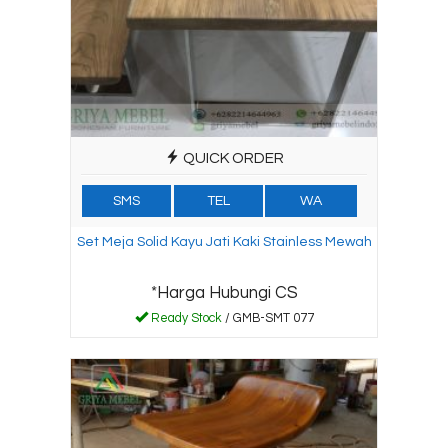
QUICK ORDER
SMS
TEL
WA
Set Meja Solid Kayu Jati Kaki Stainless Mewah
*Harga Hubungi CS
Ready Stock
/ GMB-SMT 077