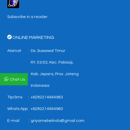
Subscribe in a reader
ONLINE MARKETING
Alamat
:
Ds. Suwawal Timur
Rt. 03/02, Kec. Pakisaji,
Kab. Jepara, Prov. Jateng
Chat Us
Indonesia
Tlp/Sms
:
+6282214644963
Whats App
:
+6282214644963
E-mail
:
griyamebelindo@gmail.com