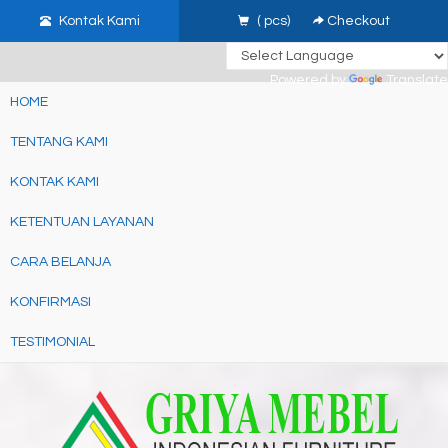
google-site-verification: google3480674d8879b749.html
gtag('set',
Kontak Kami
(
pcs)
Checkout
{'user_id': 'USER_ID'}); //
page contents
Powered by
Translate
HOME
TENTANG KAMI
KONTAK KAMI
KETENTUAN LAYANAN
CARA BELANJA
KONFIRMASI
TESTIMONIAL