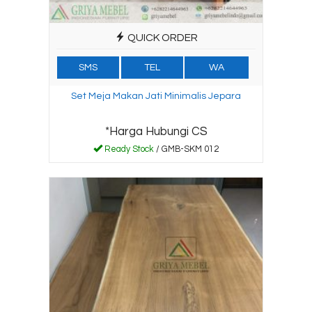
QUICK ORDER
SMS
TEL
WA
Set Meja Makan Jati Minimalis Jepara
*Harga Hubungi CS
Ready Stock
/ GMB-SKM 012