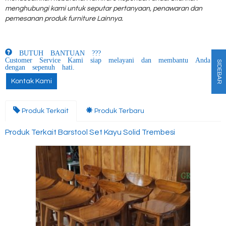
menghubungi kami untuk seputar pertanyaan, penawaran dan
pemesanan produk furniture Lainnya.
BUTUH BANTUAN ???
Customer Service Kami siap melayani dan membantu Anda
SIDEBAR
dengan sepenuh hati.
Kontak Kami
Produk Terkait
Produk Terbaru
Produk Terkait Barstool Set Kayu Solid Trembesi